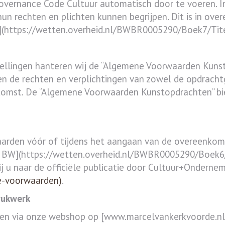
overnance Code Cultuur automatisch door te voeren. Ind
 hun rechten en plichten kunnen begrijpen. Dit is in ov
BW](https://wetten.overheid.nl/BWBR0005290/Boek7/Tit
tellingen hanteren wij de “Algemene Voorwaarden Kuns
 de rechten en verplichtingen van zowel de opdracht
komst. De “Algemene Voorwaarden Kunstopdrachten” bied
rden vóór of tijdens het aangaan van de overeenkomst 
233 BW](https://wetten.overheid.nl/BWBR0005290/Boek6/
ij u naar de officiële publicatie door Cultuur+Onder
e-voorwaarden)
.
rukwerk
en via onze webshop op [www.marcelvankerkvoorde.nl