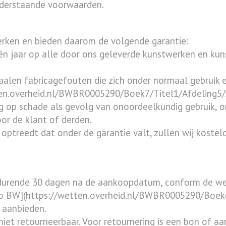
nderstaande voorwaarden.
erken en bieden daarom de volgende garantie:
één jaar op alle door ons geleverde kunstwerken en k
aalen fabricagefouten die zich onder normaal gebrui
tten.overheid.nl/BWBR0005290/Boek7/Titel1/Afdeling5/A
ing op schade als gevolg van onoordeelkundig gebruik, o
or de klant of derden.
 optreedt dat onder de garantie valt, zullen wij koste
gedurende 30 dagen na de aankoopdatum, conform de we
30o BW](https://wetten.overheid.nl/BWBR0005290/Boek6
l aanbieden.
iet retourneerbaar. Voor retournering is een bon of aa