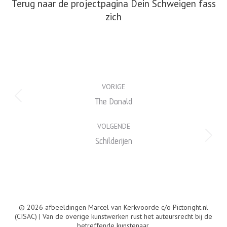
Terug naar de projectpagina Dein Schweigen fass
zich
Album
VORIGE
navigatie
Vorig
The Donald
album:
VOLGENDE
Volgend
Schilderijen
album:
© 2026 afbeeldingen Marcel van Kerkvoorde c/o Pictoright.nl
(CISAC) | Van de overige kunstwerken rust het auteursrecht bij de
betreffende kunstenaar.