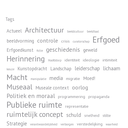
Tags
Architectuur
Actueel
beeldcultuur
beeldtaal
Erfgoed
controle
beeldvorming
crisis
curatorschap
geschiedenis
Erfgoedkunst
geweld
fictie
Herinnering
identiteit
ideologie
intimiteit
Hoofddorp
leiderschap
lichaam
Kunstopdracht
Landschap
keuze
Macht
media
Moed!
migratie
manipulatie
Museaal
oorlog
Museale context
Politiek en moraal
programmering
propaganda
Publieke ruimte
representatie
ruimtelijk concept
schuld
snelheid
stilte
Strategie
verstedelijking
verantwoordelijkheid
verborgen
waarheid