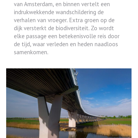
van Amsterdam, en binnen vertelt een
indrukwekkende wandschildering de
verhalen van vroeger. Extra groen op de
dijk versterkt de biodiversiteit. Zo wordt
elke passage een betekenisvolle reis door
de tijd, waar verleden en heden naadloos
samenkomen.