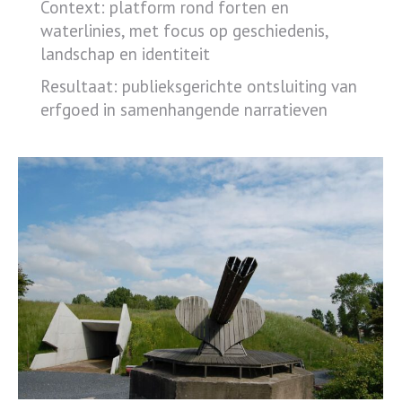
Context: platform rond forten en
waterlinies, met focus op geschiedenis,
landschap en identiteit
Resultaat: publieksgerichte ontsluiting van
erfgoed in samenhangende narratieven