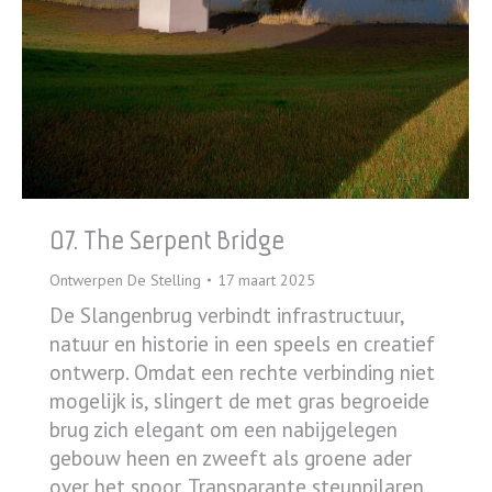
07. The Serpent Bridge
Ontwerpen De Stelling
17 maart 2025
De Slangenbrug verbindt infrastructuur,
natuur en historie in een speels en creatief
ontwerp. Omdat een rechte verbinding niet
mogelijk is, slingert de met gras begroeide
brug zich elegant om een nabijgelegen
gebouw heen en zweeft als groene ader
over het spoor. Transparante steunpilaren