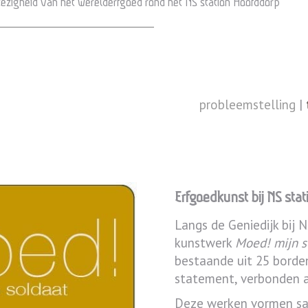
wezigheid van het werelderfgoed rond het NS station Hoofddorp
probleemstelling
|
Erfgoedkunst bij NS sta
Langs de Geniedijk bij 
kunstwerk
Moed! mijn s
bestaande uit 25 borden
statement, verbonden a
Deze werken vormen sam