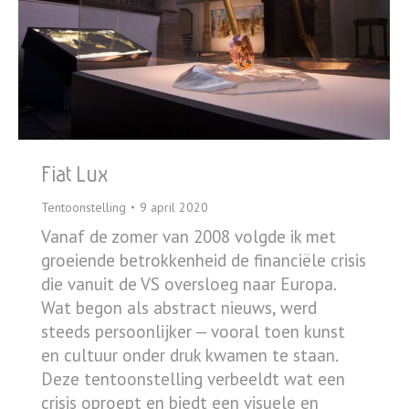
Fiat Lux
Tentoonstelling
9 april 2020
Vanaf de zomer van 2008 volgde ik met
groeiende betrokkenheid de financiële crisis
die vanuit de VS oversloeg naar Europa.
Wat begon als abstract nieuws, werd
steeds persoonlijker — vooral toen kunst
en cultuur onder druk kwamen te staan.
Deze tentoonstelling verbeeldt wat een
crisis oproept en biedt een visuele en