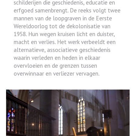
schilderijen die geschiedenis, educatie en
erfgoed samenbrengt. De reeks volgt twee
mannen van de loopgraven in de Eerste
Wereldoorlog tot de dekolonisatie van
1958. Hun wegen kruisen licht en duister,
macht en verlies. Het werk verbeeldt een
alternatieve, associatieve geschiedenis
waarin verleden en heden in elkaar
overvloeien en de grenzen tussen
overwinnaar en verliezer vervagen.