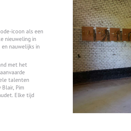
 mode-icoon als een
e nieuweling in
h en nauwelijks in
and met het
j aanvaarde
ele talenten
Blair, Pim
udet. Elke tijd