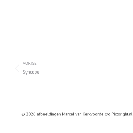
Project
VORIGE
navigation
Previous
Syncope
project:
© 2026 afbeeldingen Marcel van Kerkvoorde c/o Pictoright.nl (