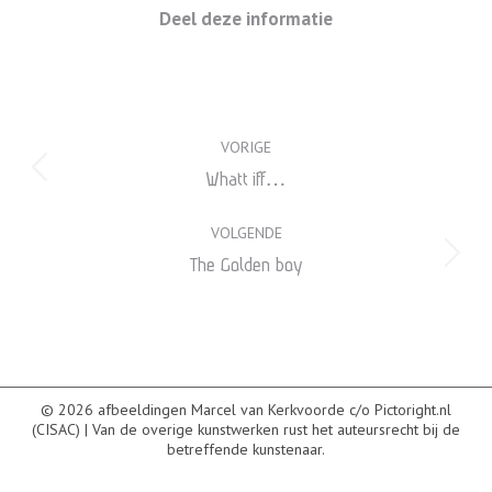
Deel deze informatie
Project
VORIGE
navigation
Previous
Whatt iff…
project:
VOLGENDE
Next
The Golden boy
project:
© 2026 afbeeldingen Marcel van Kerkvoorde c/o Pictoright.nl
(CISAC) | Van de overige kunstwerken rust het auteursrecht bij de
betreffende kunstenaar.