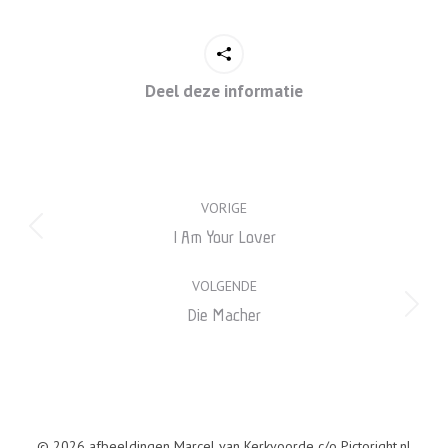
Deel deze informatie
Project
VORIGE
navigation
Previous
I Am Your Lover
project:
VOLGENDE
Next
Die Macher
project:
© 2026 afbeeldingen Marcel van Kerkvoorde c/o Pictoright.nl