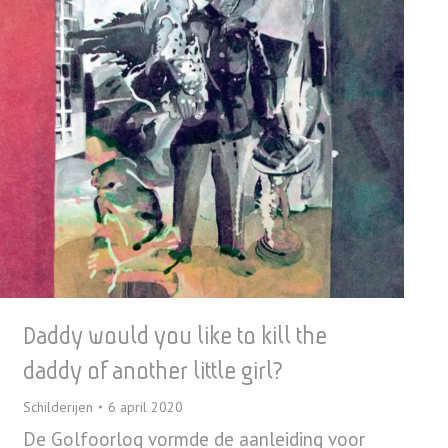
Daddy would you like to kill the
daddy of another little girl?
Schilderijen
6 april 2020
De Golfoorlog vormde de aanleiding voor