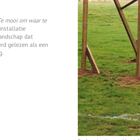
Te mooi om waar te
nstallatie
landschap dat
erd gelezen als een
g.