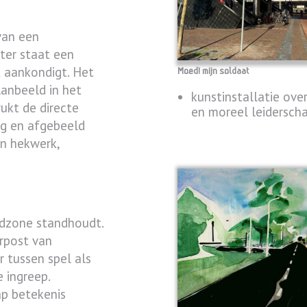
van een
ter staat een
 aankondigt. Het
Moed! mijn soldaat
lanbeeld in het
kunstinstallatie ove
ukt de directe
en moreel leidersch
ng en afgebeeld
en hekwerk,
ndzone standhoudt.
rpost van
r tussen spel als
e ingreep.
ap betekenis