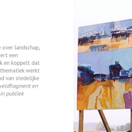
e over landschap,
eert een
k en koppelt dat
 thematiek werkt
nd van stedelijke
 veldfragment en
in publiek
ing en