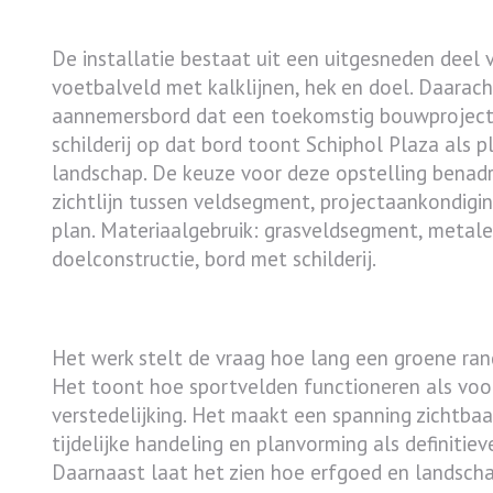
Artistieke Methode
De installatie bestaat uit een uitgesneden deel 
voetbalveld met kalklijnen, hek en doel. Daarach
aannemersbord dat een toekomstig bouwproject
schilderij op dat bord toont Schiphol Plaza als p
landschap. De keuze voor deze opstelling benadr
zichtlijn tussen veldsegment, projectaankondigi
plan. Materiaalgebruik: grasveldsegment, metal
doelconstructie, bord met schilderij.
Reflectie en Betekenis
Het werk stelt de vraag hoe lang een groene ra
Het toont hoe sportvelden functioneren als voo
verstedelijking. Het maakt een spanning zichtbaa
tijdelijke handeling en planvorming als definitiev
Daarnaast laat het zien hoe erfgoed en landsch