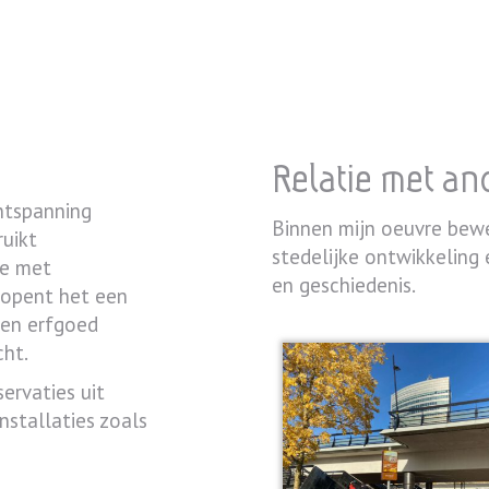
Relatie met an
ntspanning
Binnen mijn oeuvre be
ruikt
stedelijke ontwikkeling 
ie met
en geschiedenis.
 opent het een
 en erfgoed
cht.
ervaties uit
stallaties zoals