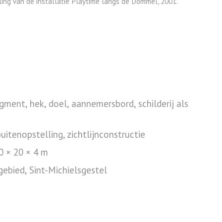
ling van de installatie Playtime langs de Dommel, 2001.
gment, hek, doel, aannemersbord, schilderij als
uitenopstelling, zichtlijnconstructie
0 × 20 × 4 m
ebied, Sint-Michielsgestel