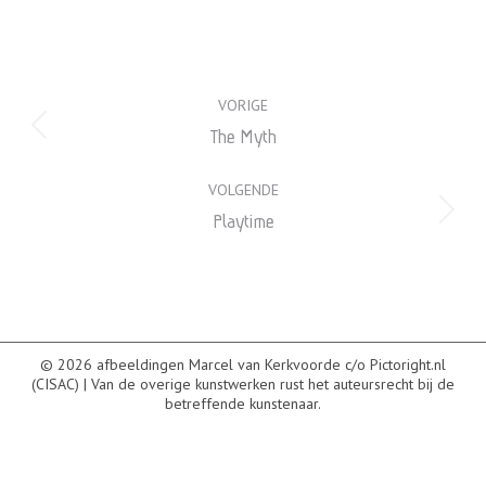
Project
VORIGE
navigation
Previous
The Myth
project:
VOLGENDE
Next
Playtime
project:
© 2026 afbeeldingen Marcel van Kerkvoorde c/o Pictoright.nl
(CISAC) | Van de overige kunstwerken rust het auteursrecht bij de
betreffende kunstenaar.