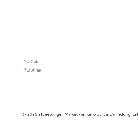
Album
VORIGE
navigatie
Vorig
Playtime
album:
© 2026 afbeeldingen Marcel van Kerkvoorde c/o Pictoright.nl (