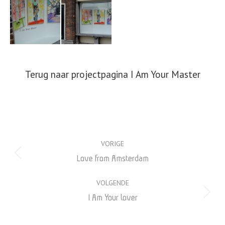
Terug naar projectpagina I Am Your Master
Album
VORIGE
navigatie
Vorig
Love from Amsterdam
album:
VOLGENDE
Volgend
I Am Your lover
album: