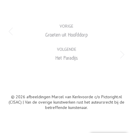
Album
VORIGE
navigatie
Vorig
Groeten uit Hoofddorp
album:
VOLGENDE
Volgend
Het Paradijs
album:
© 2026 afbeeldingen Marcel van Kerkvoorde c/o Pictoright.nl
(CISAC) | Van de overige kunstwerken rust het auteursrecht bij de
betreffende kunstenaar.