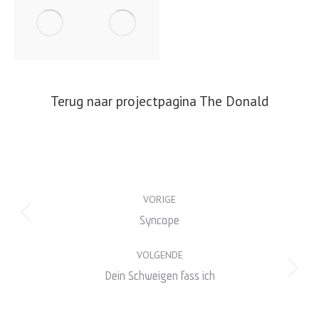
Terug naar projectpagina The Donald
Album
VORIGE
navigatie
Vorig
Syncope
album:
VOLGENDE
Volgend
Dein Schweigen fass ich
album: