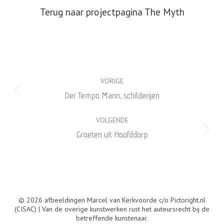
Terug naar projectpagina The Myth
Album
VORIGE
navigatie
Vorig
Der Tempo Mann, schilderijen
album:
VOLGENDE
Volgend
Groeten uit Hoofddorp
album:
© 2026 afbeeldingen Marcel van Kerkvoorde c/o Pictoright.nl
(CISAC) | Van de overige kunstwerken rust het auteursrecht bij de
betreffende kunstenaar.