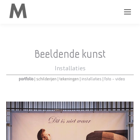
Beeldende kunst
Installaties
portfolio
|
schilderijen
|
tekeningen
|
installaties
|
foto – video