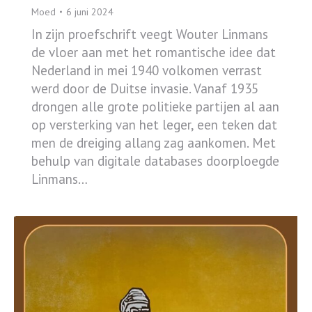
Moed
6 juni 2024
In zijn proefschrift veegt Wouter Linmans
de vloer aan met het romantische idee dat
Nederland in mei 1940 volkomen verrast
werd door de Duitse invasie. Vanaf 1935
drongen alle grote politieke partijen al aan
op versterking van het leger, een teken dat
men de dreiging allang zag aankomen. Met
behulp van digitale databases doorploegde
Linmans…