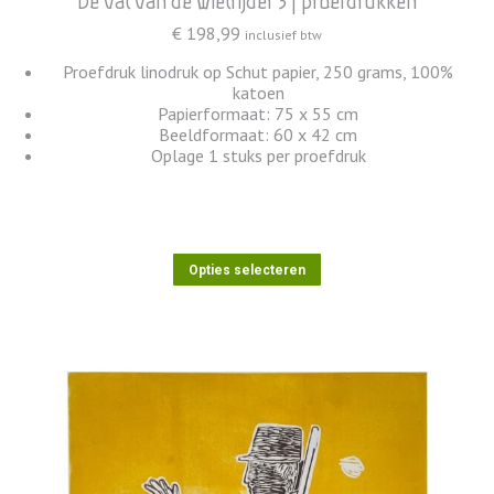
De val van de Wielrijder 3 | proefdrukken
€
198,99
inclusief btw
Proefdruk linodruk op Schut papier, 250 grams, 100%
katoen
Papierformaat: 75 x 55 cm
Beeldformaat: 60 x 42 cm
Oplage 1 stuks per proefdruk
Dit
Opties selecteren
product
heeft
meerdere
variaties.
Deze
optie
kan
gekozen
worden
op
de