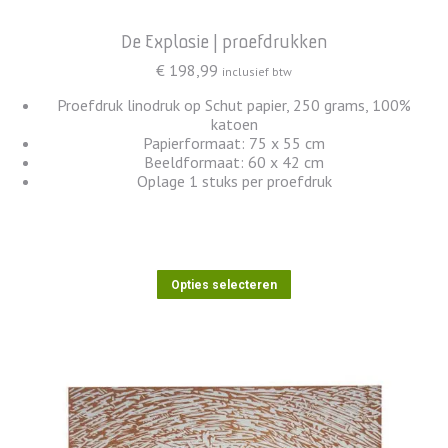
De Explosie | proefdrukken
€
198,99
inclusief btw
Proefdruk linodruk op Schut papier, 250 grams, 100%
katoen
Papierformaat: 75 x 55 cm
Beeldformaat: 60 x 42 cm
Oplage 1 stuks per proefdruk
Dit
Opties selecteren
product
heeft
meerdere
variaties.
Deze
optie
kan
gekozen