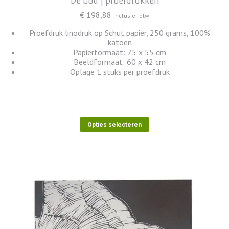
€
198,88
inclusief btw
Proefdruk linodruk op Schut papier, 250 grams, 100%
katoen
Papierformaat: 75 x 55 cm
Beeldformaat: 60 x 42 cm
Oplage 1 stuks per proefdruk
Dit
Opties selecteren
product
heeft
meerdere
variaties.
Deze
optie
kan
gekozen
worden
op
de