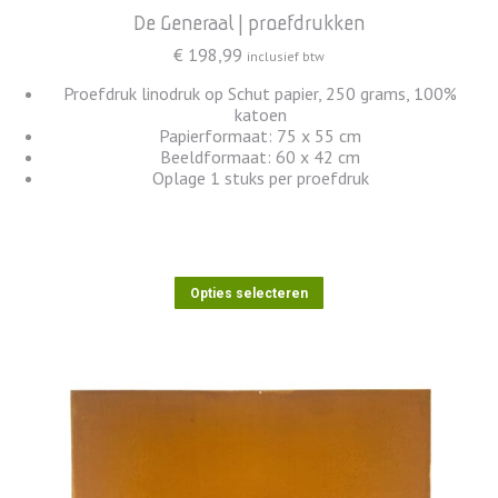
De Generaal | proefdrukken
€
198,99
inclusief btw
Proefdruk linodruk op Schut papier, 250 grams, 100%
katoen
Papierformaat: 75 x 55 cm
Beeldformaat: 60 x 42 cm
Oplage 1 stuks per proefdruk
Dit
Opties selecteren
product
heeft
meerdere
variaties.
Deze
optie
kan
gekozen
worden
op