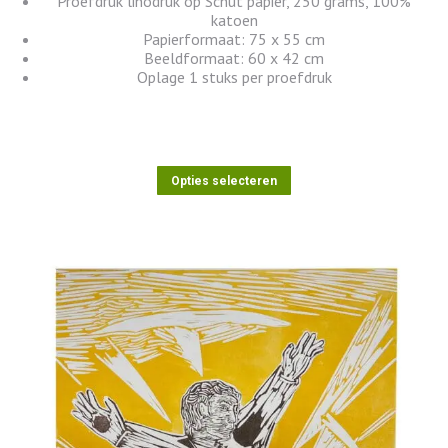
Proefdruk linodruk op Schut papier, 250 grams, 100%
katoen
Papierformaat: 75 x 55 cm
Beeldformaat: 60 x 42 cm
Oplage 1 stuks per proefdruk
Dit
Opties selecteren
product
heeft
meerdere
variaties.
Deze
optie
kan
gekozen
worden
op
de
productpagina