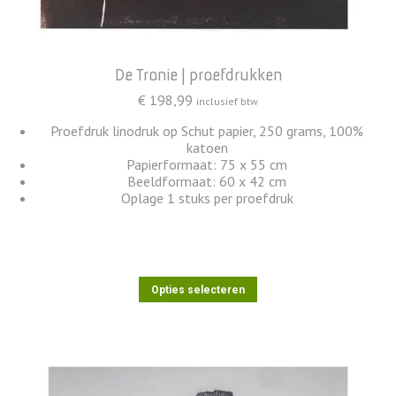
De Tronie | proefdrukken
€
198,99
inclusief btw
Proefdruk linodruk op Schut papier, 250 grams, 100%
katoen
Papierformaat: 75 x 55 cm
Beeldformaat: 60 x 42 cm
Oplage 1 stuks per proefdruk
Dit
Opties selecteren
product
heeft
meerdere
variaties.
Deze
optie