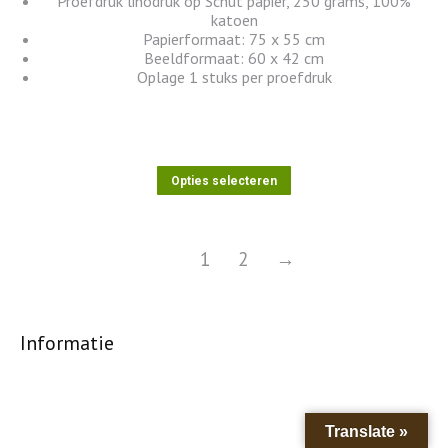
Proefdruk linodruk op Schut papier, 250 grams, 100%
katoen
Papierformaat: 75 x 55 cm
Beeldformaat: 60 x 42 cm
Oplage 1 stuks per proefdruk
Dit
Opties selecteren
product
heeft
meerdere
variaties.
1
2
→
Deze
optie
kan
gekozen
Informatie
worden
op
de
productpagina
Translate »