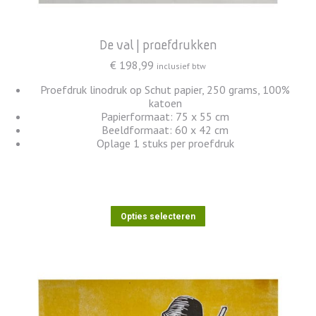
De val | proefdrukken
€
198,99
inclusief btw
Proefdruk linodruk op Schut papier, 250 grams, 100%
katoen
Papierformaat: 75 x 55 cm
Beeldformaat: 60 x 42 cm
Oplage 1 stuks per proefdruk
Dit
Opties selecteren
product
heeft
meerdere
variaties.
Deze
optie
kan