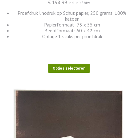
€
198,99
inclusief btw
Proefdruk linodruk op Schut papier, 250 grams, 100%
katoen
Papierformaat: 75 x 55 cm
Beeldformaat: 60 x 42 cm
Oplage 1 stuks per proefdruk
Dit
Opties selecteren
product
heeft
meerdere
variaties.
Deze
optie
kan
gekozen
worden
op
de
productpagina