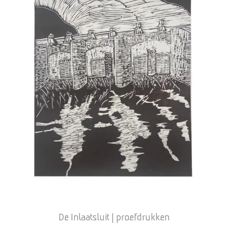
productpagina
De Inlaatsluit | proefdrukken