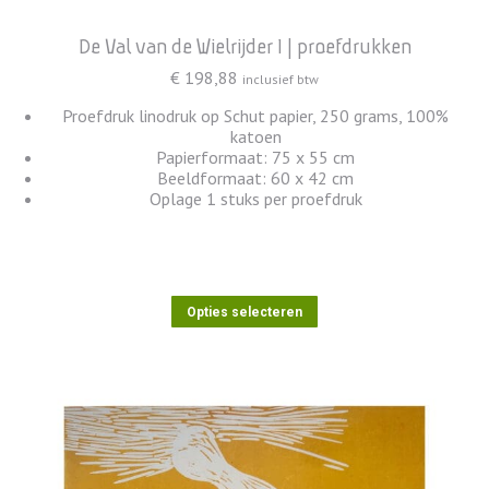
De Val van de Wielrijder 1 | proefdrukken
€
198,88
inclusief btw
Proefdruk linodruk op Schut papier, 250 grams, 100%
katoen
Papierformaat: 75 x 55 cm
Beeldformaat: 60 x 42 cm
Oplage 1 stuks per proefdruk
Dit
Opties selecteren
product
heeft
meerdere
variaties.
Deze
optie
kan
gekozen